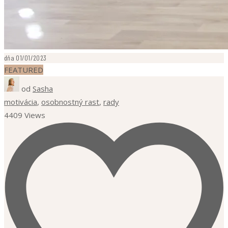
dňa 01/01/2023
FEATURED
od
Sasha
motivácia
,
osobnostný rast
,
rady
4409 Views