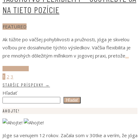
NA TIETO POZÍCIE
FEATURED
Ak túžite po väčšej pohyblivosti a pružnosti, jóga je skvelou
voľbou pre dosiahnutie týchto výsledkov. Väčšia flexibilita je
pre mnohých dôležitým míľnikom v jogovej praxi, pretože
…
ČÍTAJ ĎALEJ
1
2
3
STARŠIE PRÍSPEVKY
→
Hľadať
Hľadať
AHOJTE!
Jóge sa venujem 12 rokov. Začala som v 30tke a verím, že jóga