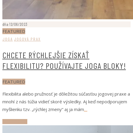
dňa 12/06/2023
FEATURED
JOGA
JOGOVÁ PRAX
CHCETE RÝCHLEJŠIE ZÍSKAŤ
FLEXIBILITU? POUŽÍVAJTE JOGA BLOKY!
FEATURED
Flexibilita alebo pružnosť je dôležitou súčasťou jogovej praxe a
mnohí z nás túžia vidieť skoré výsledky. Aj keď nepodporujem
myšlienku tzv. „rýchlej zmeny“ aj ja mám
…
ČÍTAJ ĎALEJ