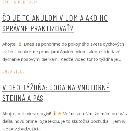
DYCH & MEDITÁCIA
ČO JE TO ANULOM VILOM A AKO HO
SPRÁVNE PRAKTIZOVAŤ?
Ahojte!
Dnes sa ponoríme do pokojného sveta dychových
cvičení, konkrétne pranajámi Anulom Vilom, alebo striedavé
dýchanie nosovými dierkami. Keďže video tohto týždňa je…
JOGA
VIDEO
VIDEO TÝŽDŇA: JOGA NA VNÚTORNÉ
STEHNÁ A PÁS
Ahojte, milí miestojogíni!
Veľmi sa teším, že mám pre vás
ďalšiu novú online joga lekciu. Je to skutočná pochúťka – jemný,
ale povzbudzujúci…