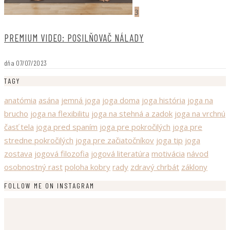
3
PREMIUM VIDEO: POSILŇOVAČ NÁLADY
dňa
07/07/2023
TAGY
anatómia
asána
jemná joga
joga doma
joga história
joga na
brucho
joga na flexibilitu
joga na stehná a zadok
joga na vrchnú
časť tela
joga pred spaním
joga pre pokročilých
joga pre
stredne pokročilých
joga pre začiatočníkov
joga tip
joga
zostava
jogová filozofia
jogová literatúra
motivácia
návod
osobnostný rast
poloha kobry
rady
zdravý chrbát
záklony
FOLLOW ME ON INSTAGRAM