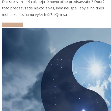
Dali ste si minulý rok nejaké novoročné predsavzatie? Dodržal
toto predsavzatie niekto z vás, kým neuspel, aby si ho dnes
mohol zo zoznamu vyškrtnúť? Kým sa
…
ČÍTAJ ĎALEJ