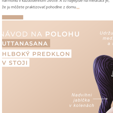
harmóniu v každodennom živote. A to najlepšie na meditácii je,
že ju môžete praktizovať pohodlne z domu.
…
ČÍTAJ ĎALEJ