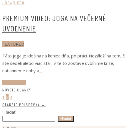
JOGA
VIDEO
PREMIUM VIDEO: JOGA NA VEČERNÉ
UVOĽNENIE
FEATURED
Táto joga je ideálna na koniec dňa, po práci. Nezáleží na tom, či
ste sedeli alebo viac stáli, v tejto zostave uvoľníme kríže,
natiahneme nohy a
…
ČÍTAJ ĎALEJ
NOVŠIE ČLÁNKY
1
2
3
STARŠIE PRÍSPEVKY
→
Hľadať
Hľadať