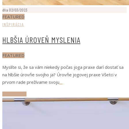
dňa 02/03/2023
FEATURED
INŠPIRÁCIA
HLBŠIA ÚROVEŇ MYSLENIA
FEATURED
Myslíte si, že sa vám niekedy počas joga praxe darí dostať sa
na hlbšie úrovňe svojho ja? Úrovňe jogovej praxe Všetci v
prvom rade prežívame svoju
…
ČÍTAJ ĎALEJ