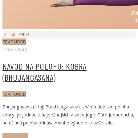
dňa 03/05/2023
FEATURED
JOGA
NÁVOD
NÁVOD NA POLOHU: KOBRA
(BHUJANGASANA)
FEATURED
Bhujangasana (čítaj: Bhudžangásana), známa tiež ako poloha
kobry, je jednou z najbežnejších ásan v joge. Táto jednoduchá,
no účinná poloha prináša mnoho výhod pre naše telo
…
ČÍTAJ ĎALEJ