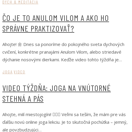
DYCH & MEDITÁCIA
ČO JE TO ANULOM VILOM A AKO HO
SPRÁVNE PRAKTIZOVAŤ?
Ahojte! 🌼 Dnes sa ponoríme do pokojného sveta dychových
cvičení, konkrétne pranajámi Anulom Vilom, alebo striedavé
dýchanie nosovými dierkami. Keďže video tohto týždňa je…
JOGA
VIDEO
VIDEO TÝŽDŇA: JOGA NA VNÚTORNÉ
STEHNÁ A PÁS
Ahojte, milí miestojogíni! 🧘‍♀️✨ Veľmi sa teším, že mám pre vás
ďalšiu novú online joga lekciu. Je to skutočná pochúťka – jemný,
ale povzbudzujúci…