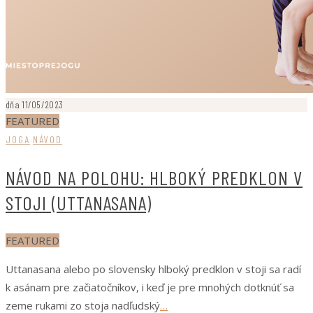
dňa 11/05/2023
FEATURED
JOGA
NÁVOD
NÁVOD NA POLOHU: HLBOKÝ PREDKLON V
STOJI (UTTANASANA)
FEATURED
Uttanasana alebo po slovensky hlboký predklon v stoji sa radí
k asánam pre začiatočníkov, i keď je pre mnohých dotknúť sa
zeme rukami zo stoja nadľudský
…