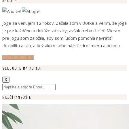
AHOJTE!
Jóge sa venujem 12 rokov. Začala som v 30tke a verím, že jóga
je pre každého a dokáže zázraky, avšak treba chcieť. Miesto
pre jogu som založila, aby som ľuďom pomohla navrátiť
flexibilitu a silu, a tiež ako v sebe nájisť zdroj mieru a pokoja.
CVIČTE SO MNOU
SLEDUJTE MA AJ TU:
X
NAJČÍTANEJŠIE