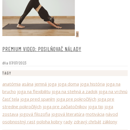
3
PREMIUM VIDEO: POSILŇOVAČ NÁLADY
dňa
07/07/2023
TAGY
anatómia
asána
jemná joga
joga doma
joga história
joga na
brucho
joga na flexibilitu
joga na stehná a zadok
joga na vrchnú
časť tela
joga pred spaním
joga pre pokročilých
joga pre
stredne pokročilých
joga pre začiatočníkov
joga tip
joga
zostava
jogová filozofia
jogová literatúra
motivácia
návod
osobnostný rast
poloha kobry
rady
zdravý chrbát
záklony