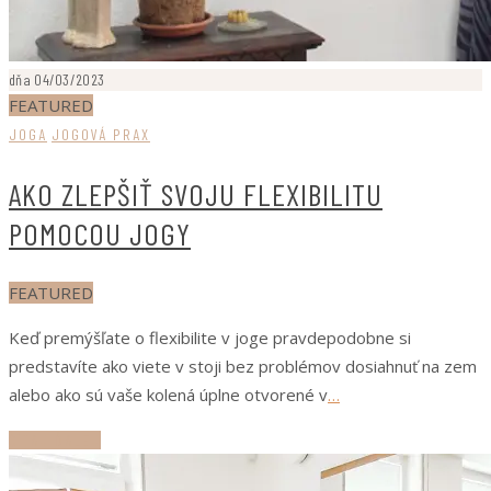
dňa 04/03/2023
FEATURED
JOGA
JOGOVÁ PRAX
AKO ZLEPŠIŤ SVOJU FLEXIBILITU
POMOCOU JOGY
FEATURED
Keď premýšľate o flexibilite v joge pravdepodobne si
predstavíte ako viete v stoji bez problémov dosiahnuť na zem
alebo ako sú vaše kolená úplne otvorené v
…
ČÍTAJ ĎALEJ