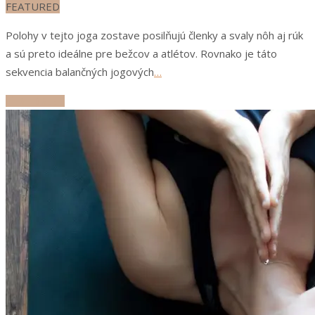
FEATURED
Polohy v tejto joga zostave posilňujú členky a svaly nôh aj rúk
a sú preto ideálne pre bežcov a atlétov. Rovnako je táto
sekvencia balančných jogových
…
ČÍTAJ ĎALEJ