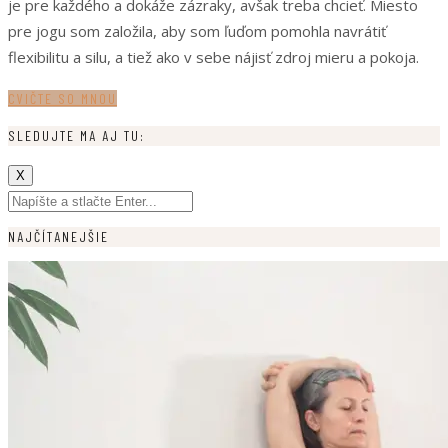
je pre každého a dokáže zázraky, avšak treba chcieť. Miesto
pre jogu som založila, aby som ľuďom pomohla navrátiť
flexibilitu a silu, a tiež ako v sebe nájisť zdroj mieru a pokoja.
CVIČTE SO MNOU
SLEDUJTE MA AJ TU:
X
NAJČÍTANEJŠIE