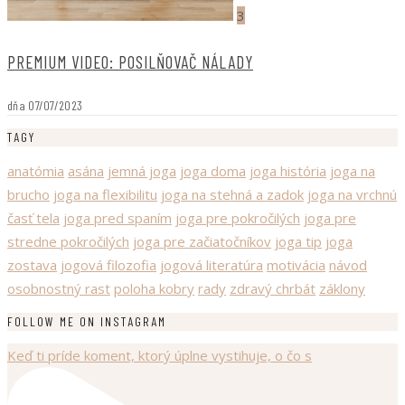
3
PREMIUM VIDEO: POSILŇOVAČ NÁLADY
dňa
07/07/2023
TAGY
anatómia
asána
jemná joga
joga doma
joga história
joga na
brucho
joga na flexibilitu
joga na stehná a zadok
joga na vrchnú
časť tela
joga pred spaním
joga pre pokročilých
joga pre
stredne pokročilých
joga pre začiatočníkov
joga tip
joga
zostava
jogová filozofia
jogová literatúra
motivácia
návod
osobnostný rast
poloha kobry
rady
zdravý chrbát
záklony
FOLLOW ME ON INSTAGRAM
Keď ti príde koment, ktorý úplne vystihuje, o čo s