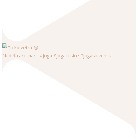
Nedeľa ako inak... #joga #jogakosice #jogaslovensk