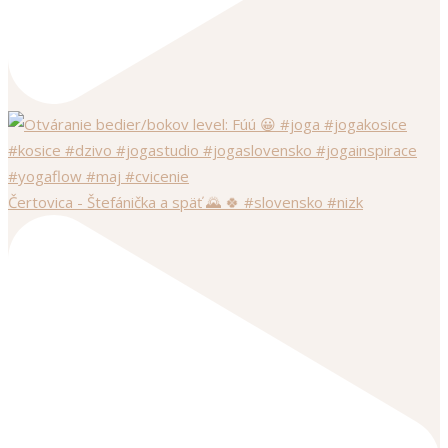
Čertovica - Štefánička a späť 🌄 🍀 #slovensko #nizk