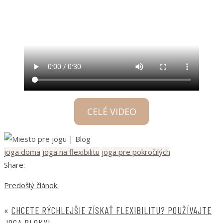
CELÉ VIDEO
joga doma
joga na flexibilitu
joga pre pokročilých
Share:
Predošlý článok:
«
CHCETE RÝCHLEJŠIE ZÍSKAŤ FLEXIBILITU? POUŽÍVAJTE