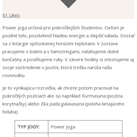
61 Likes
Power joga určená pre pokročilejších študentov. Cieľom je
posilniť telo, pozdvihnúť hladinu energie a zlepšiť náladu. Dostať
sa z letargie spôsobenej horúcimi teplotami. V zostave
pracujeme s bokmi a s hamstringami, naťahujeme dolné
končatiny a posilňujeme ruky. V závere hodiny si otestujeme aj
svoje sústredenie v pozícii, ktorá trošku narúša našu
rovnováhu.
Je to vynikajúca rozcvička, ak chcete potom pracovať na
pokročilých pozíciach ako sú napríklad
Kurmasana
(pozícia
korytnačky) alebo
Eka pada galavasana
(poloha lietajúceho
holuba).
TYP JOGY:
Power joga