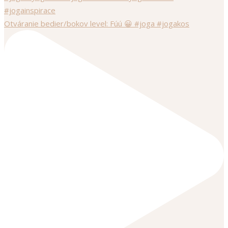
Otváranie bedier/bokov level: Fúú 😀 #joga #jogakos