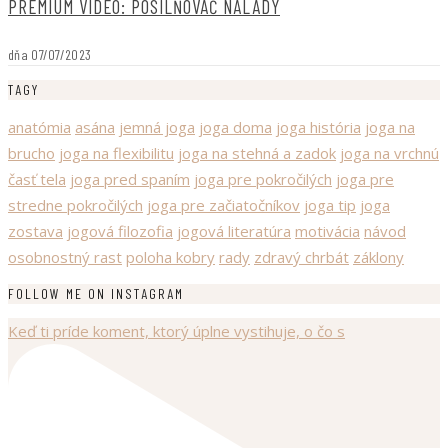
PREMIUM VIDEO: POSILŇOVAČ NÁLADY
dňa
07/07/2023
TAGY
anatómia
asána
jemná joga
joga doma
joga história
joga na
brucho
joga na flexibilitu
joga na stehná a zadok
joga na vrchnú
časť tela
joga pred spaním
joga pre pokročilých
joga pre
stredne pokročilých
joga pre začiatočníkov
joga tip
joga
zostava
jogová filozofia
jogová literatúra
motivácia
návod
osobnostný rast
poloha kobry
rady
zdravý chrbát
záklony
FOLLOW ME ON INSTAGRAM
Keď ti príde koment, ktorý úplne vystihuje, o čo s