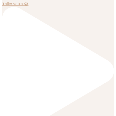
Toľko vetra 😂