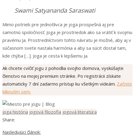
Swami Satyananda Saraswati
Mimo potrieb pre jednotlivca je joga prospešná aj pre
samotnú spoločnosť. Joga je prostriedok ako sa vrátiť k svojmu
pravému Ja. Prostredníctvom tohto návratu je možné, aby aj v
súčasnom svete nastala harmónia a aby sa súcit dostal tam,
kde chýba […]. Joga je cesta k lepšiemu Ja.
Ak chcete cvičiť jogu z pohodlia svojho domova, vyskúšajte
členstvo na mojej premium stránke. Po registrácii získate
automaticky
7 dní zadarmo prístup ku všetkým videám.
Začnite
kliknutím sem.
joga história
jogová filozofia
jogová literatúra
Share:
Nasledujúci článok: