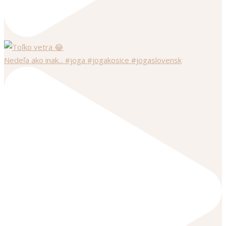
Nedeľa ako inak... #joga #jogakosice #jogaslovensk