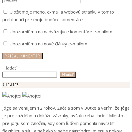
Uložiť moje meno, e-mail a webovú stránku v tomto
prehliadači pre moje budúce komentáre.
Upozorniť ma na nadväzujúce komentáre e-mailom.
Upozorniť ma na nové články e-mailom
Hľadať
Hľadať
AHOJTE!
Jóge sa venujem 12 rokov. Začala som v 30tke a verím, že jóga
je pre každého a dokáže zázraky, avšak treba chcieť. Miesto
pre jogu som založila, aby som ľuďom pomohla navrátiť
flexibilitu a silu, a tiež ako v sebe nájisť zdroj mieru a pokoja.