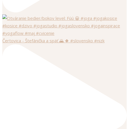
Čertovica - Štefánička a späť 🌄 🍀 #slovensko #nizk