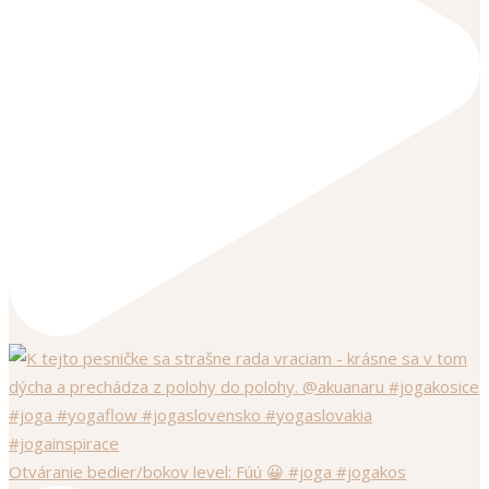
Otváranie bedier/bokov level: Fúú 😀 #joga #jogakos