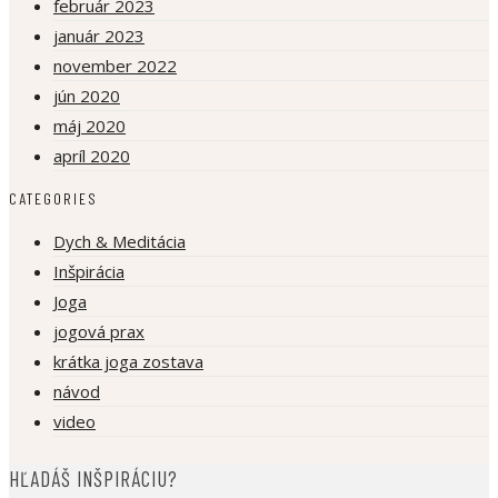
február 2023
január 2023
november 2022
jún 2020
máj 2020
apríl 2020
CATEGORIES
Dych & Meditácia
Inšpirácia
Joga
jogová prax
krátka joga zostava
návod
video
HĽADÁŠ INŠPIRÁCIU?