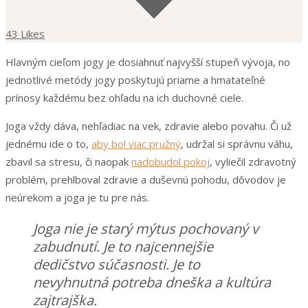
43 Likes
Hlavným cieľom jogy je dosiahnuť najvyšší stupeň vývoja, no
jednotlivé metódy jogy poskytujú priame a hmatateľné
prínosy každému bez ohľadu na ich duchovné ciele.
Joga vždy dáva, nehľadiac na vek, zdravie alebo povahu. Či už
jednému ide o to,
aby bol viac pružný
, udržal si správnu váhu,
zbavil sa stresu, či naopak
nadobudol pokoj
, vyliečil zdravotný
problém, prehlboval zdravie a duševnú pohodu, dôvodov je
neúrekom a joga je tu pre nás.
Joga nie je starý mýtus pochovaný v
zabudnutí. Je to najcennejšie
dedičstvo súčasnosti. Je to
nevyhnutná potreba dneška a kultúra
zajtrajška.