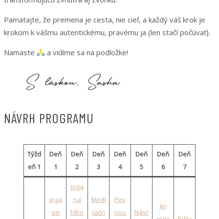
Pamätajte, že premena je cesta, nie cieľ, a každý váš krok je
krokom k vášmu autentickému, pravému ja (len stačí počúvať).
Namaste
a vidíme sa na podložke!
NÁVRH PROGRAMU
Týžd
Deň
Deň
Deň
Deň
Deň
Deň
Deň
eň 1
1
2
3
4
5
6
7
Joga
Joga
na
Medi
Pev
Jin
pri
hlbo
tačn
nou
Návr
joga
Príliv