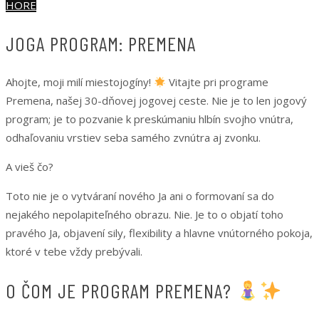
HORE
JOGA PROGRAM: PREMENA
Ahojte, moji milí miestojogíny!
Vitajte pri programe
Premena, našej 30-dňovej jogovej ceste. Nie je to len jogový
program; je to pozvanie k preskúmaniu hlbín svojho vnútra,
odhaľovaniu vrstiev seba samého zvnútra aj zvonku.
A vieš čo?
Toto nie je o vytváraní nového Ja ani o formovaní sa do
nejakého nepolapiteľného obrazu. Nie. Je to o objatí toho
pravého Ja, objavení sily, flexibility a hlavne vnútorného pokoja,
ktoré v tebe vždy prebývali.
O ČOM JE PROGRAM PREMENA?