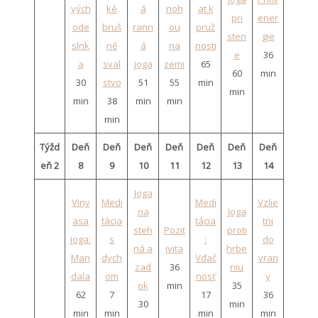
vých
ké
á
noh
at k
pri
ener
ode
bruš
rann
ou
pruž
sten
gie
slnk
né
á
na
nosti
e
36
a
sval
joga
zemi
65
60
min
30
stvo
51
55
min
min
min
38
min
min
min
Týžd
Deň
Deň
Deň
Deň
Deň
Deň
Deň
eň 2
8
9
10
11
12
13
14
Joga
Viny
Medi
Medi
Vzlie
na
Joga
asa
tácia
tácia
tni
steh
Pozit
proti
joga:
s
:
do
ná a
ivita
hrbe
Man
dych
Vďač
vran
zad
36
niu
dala
om
nosť
y
ok
min
35
62
7
17
36
30
min
min
min
min
min