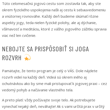
Túto celomesačnú jogovú cestu som zostavila tak, aby ste
okrem fyzického uspokojenia našli aj cestu k sebauvedomeniu
a vnútornej rovnováhe. Každý deň budeme skúmať rôzne
aspekty jogy, teda nielen fyzické polohy, ale aj dýchanie,
všímavosť a meditáciu, ktoré z vášho jogového zážitku spravia
viac než len cvičenie.
NEBOJTE SA PRISPÔSOBIŤ SI JOGA
ROZVRH
Pamätajte, že tento program je celý o VÁS. Dole nájdete
rozvrh videí na každý deň. Videá sú okrem iného aj
ochutnávkou ako by sme mali pristupovať k jogovej praxi – cez
vedomý pohyb a načúvanie vlastného tela.
A preto platí: vždy počúvajte svoje telo. Ak potrebujete
vynechať nejaký deň, neváhajte! Ak s vami určitá prax v určitý