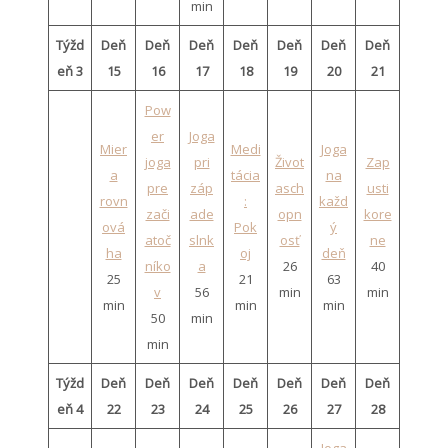
min
Týžd
Deň
Deň
Deň
Deň
Deň
Deň
Deň
eň 3
15
16
17
18
19
20
21
Pow
er
Joga
Mier
Medi
Joga
joga
pri
Život
Zap
a
tácia
na
pre
záp
asch
usti
rovn
:
každ
zači
ade
opn
kore
ová
Pok
ý
atoč
slnk
osť
ne
ha
oj
deň
níko
a
26
40
25
21
63
v
56
min
min
min
min
min
50
min
min
Týžd
Deň
Deň
Deň
Deň
Deň
Deň
Deň
eň 4
22
23
24
25
26
27
28