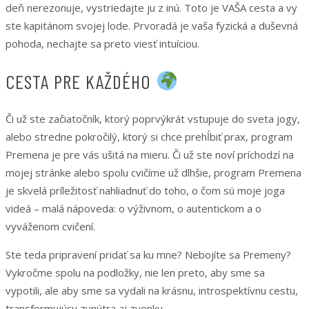
deň nerezonuje, vystriedajte ju z inú. Toto je VAŠA cesta a vy
ste kapitánom svojej lode. Prvoradá je vaša fyzická a duševná
pohoda, nechajte sa preto viesť intuíciou.
CESTA PRE KAŽDÉHO
Či už ste začiatočník, ktorý poprvýkrát vstupuje do sveta jogy,
alebo stredne pokročilý, ktorý si chce prehĺbiť prax, program
Premena je pre vás ušitá na mieru. Či už ste noví príchodzí na
mojej stránke alebo spolu cvičíme už dlhšie, program Premena
je skvelá príležitosť nahliadnuť do toho, o čom sú moje joga
videá – malá nápoveda: o výživnom, o autentickom a o
vyváženom cvičení.
Ste teda pripravení pridať sa ku mne? Nebojíte sa Premeny?
Vykročme spolu na podložky, nie len preto, aby sme sa
vypotili, ale aby sme sa vydali na krásnu, introspektívnu cestu,
transformujúcu zvnútra aj zvonku.